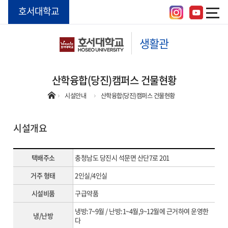
호서대학교
생활관
산학융합(당진)캠퍼스 건물현황
시설안내
산학융합(당진)캠퍼스 건물현황
시설개요
택배주소
충청남도 당진시 석문면 산단7로 201
거주 형태
2인실/4인실
시설비품
구급약품
냉방:7~9월 / 난방:1~4월,9~12월에 근거하여 운영한
냉/난방
다