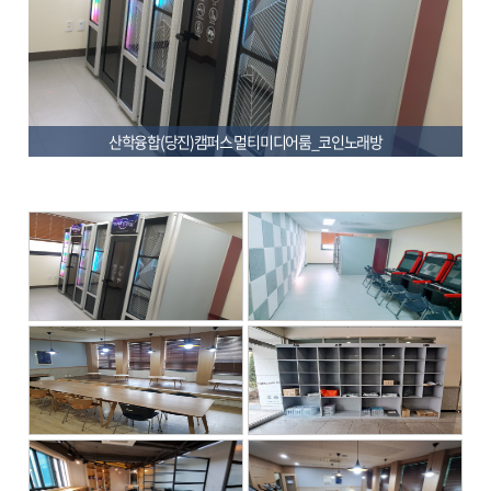
산학융합(당진)캠퍼스 멀티미디어룸_코인노래방